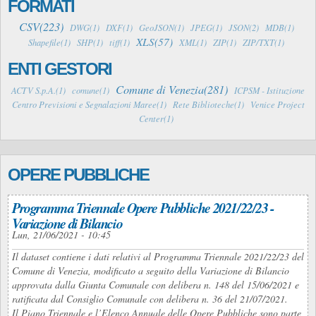
FORMATI
CSV(223)
DWG(1)
DXF(1)
GeoJSON(1)
JPEG(1)
JSON(2)
MDB(1)
XLS(57)
Shapefile(1)
SHP(1)
tiff(1)
XML(1)
ZIP(1)
ZIP/TXT(1)
ENTI GESTORI
Comune di Venezia(281)
ACTV S.p.A.(1)
comune(1)
ICPSM - Istituzione
Centro Previsioni e Segnalazioni Maree(1)
Rete Biblioteche(1)
Venice Project
Center(1)
OPERE PUBBLICHE
Programma Triennale Opere Pubbliche 2021/22/23 -
Variazione di Bilancio
Lun, 21/06/2021 - 10:45
Il dataset contiene i dati relativi al Programma Triennale 2021/22/23 del
Comune di Venezia, modificato a seguito della Variazione di Bilancio
approvata dalla Giunta Comunale con delibera n. 148 del 15/06/2021 e
ratificata dal Consiglio Comunale con delibera n. 36 del 21/07/2021.
Il Piano Triennale e l’Elenco Annuale delle Opere Pubbliche sono parte