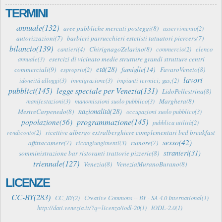
TERMINI
annuale(132)
aree pubbliche mercati posteggi(8)
asservimento(2)
autorizzazioni(7)
barbieri parrucchieri estetisti tatuatori piercers(7)
bilancio(139)
ChirignagoZelarino(8)
cantieri(4)
commercio(2)
elenco
esercizi di vicinato medie strutture grandi strutture centri
annuale(3)
età(28)
famiglie(14)
commerciali(9)
FavaroVeneto(8)
esproprio(2)
lavori
idoneità alloggi(3)
immigrazione(3)
impianti termici; gas;(2)
pubblici(145)
legge speciale per Venezia(131)
LidoPellestrina(8)
Marghera(8)
manifestazioni(3)
manomissioni suolo pubblico(3)
nazionalità(28)
MestreCarpenedo(8)
occupazioni suolo pubblico(3)
programmazione(145)
popolazione(56)
pubblica utilità(2)
ricettive albergo extralberghiere complementari bed breakfast
rendiconto(2)
sesso(42)
affittacamere(7)
rumore(7)
ricongiungimenti(3)
stranieri(31)
somministrazione bar ristoranti trattorie pizzerie(8)
triennale(127)
Venezia(8)
VeneziaMuranoBurano(8)
LICENZE
CC-BY(283)
CC_BY(2)
Creative Commons -- BY - SA 4.0 International(1)
http://dati.venezia.it/?q=licenza/iodl-20(1)
IODL-2.0(1)