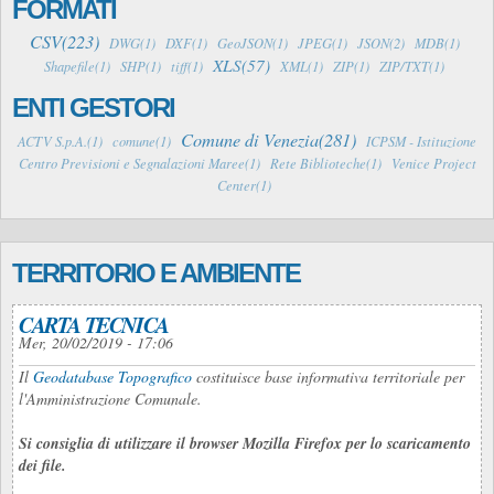
FORMATI
CSV(223)
DWG(1)
DXF(1)
GeoJSON(1)
JPEG(1)
JSON(2)
MDB(1)
XLS(57)
Shapefile(1)
SHP(1)
tiff(1)
XML(1)
ZIP(1)
ZIP/TXT(1)
ENTI GESTORI
Comune di Venezia(281)
ACTV S.p.A.(1)
comune(1)
ICPSM - Istituzione
Centro Previsioni e Segnalazioni Maree(1)
Rete Biblioteche(1)
Venice Project
Center(1)
TERRITORIO E AMBIENTE
CARTA TECNICA
Mer, 20/02/2019 - 17:06
Il
Geodatabase Topografico
costituisce base informativa territoriale per
l'Amministrazione Comunale.
Si consiglia di utilizzare il browser Mozilla Firefox per lo scaricamento
dei file.