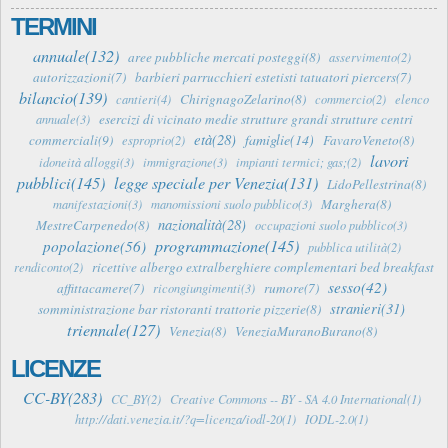
TERMINI
annuale(132)
aree pubbliche mercati posteggi(8)
asservimento(2)
autorizzazioni(7)
barbieri parrucchieri estetisti tatuatori piercers(7)
bilancio(139)
ChirignagoZelarino(8)
cantieri(4)
commercio(2)
elenco
esercizi di vicinato medie strutture grandi strutture centri
annuale(3)
età(28)
famiglie(14)
commerciali(9)
FavaroVeneto(8)
esproprio(2)
lavori
idoneità alloggi(3)
immigrazione(3)
impianti termici; gas;(2)
pubblici(145)
legge speciale per Venezia(131)
LidoPellestrina(8)
Marghera(8)
manifestazioni(3)
manomissioni suolo pubblico(3)
nazionalità(28)
MestreCarpenedo(8)
occupazioni suolo pubblico(3)
programmazione(145)
popolazione(56)
pubblica utilità(2)
ricettive albergo extralberghiere complementari bed breakfast
rendiconto(2)
sesso(42)
affittacamere(7)
rumore(7)
ricongiungimenti(3)
stranieri(31)
somministrazione bar ristoranti trattorie pizzerie(8)
triennale(127)
Venezia(8)
VeneziaMuranoBurano(8)
LICENZE
CC-BY(283)
CC_BY(2)
Creative Commons -- BY - SA 4.0 International(1)
http://dati.venezia.it/?q=licenza/iodl-20(1)
IODL-2.0(1)