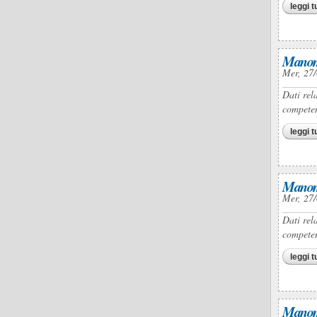
leggi t
Manomi
Mer, 27/
Dati rel
competen
leggi t
Manomi
Mer, 27/
Dati rel
competen
leggi t
Manomi