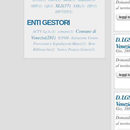
Domande 
XLS(57)
SHP(1)
tiff(1)
XML(1)
ZIP(1)
al terri
ZIP/TXT(1)
leggi t
ENTI GESTORI
Comune di
ACTV S.p.A.(1)
comune(1)
Venezia(281)
ICPSM - Istituzione Centro
D. LGS
Previsioni e Segnalazioni Maree(1)
Rete
Venezi
Biblioteche(1)
Venice Project Center(1)
Gio, 28/
Domande 
al terri
leggi t
D. LGS
Venezi
Gio, 28/
Domande 
al terri