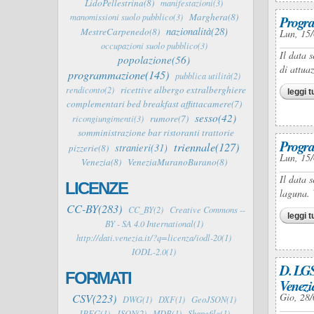
LidoPellestrina(8)
manifestazioni(3)
Marghera(8)
manomissioni suolo pubblico(3)
Progra
nazionalità(28)
MestreCarpenedo(8)
Lun, 15/
occupazioni suolo pubblico(3)
Il data 
popolazione(56)
di attua
programmazione(145)
pubblica utilità(2)
ricettive albergo extralberghiere
rendiconto(2)
leggi t
complementari bed breakfast affittacamere(7)
sesso(42)
rumore(7)
ricongiungimenti(3)
somministrazione bar ristoranti trattorie
Progra
triennale(127)
stranieri(31)
pizzerie(8)
Lun, 15/
Venezia(8)
VeneziaMuranoBurano(8)
Il data 
LICENZE
laguna. 
CC-BY(283)
CC_BY(2)
Creative Commons --
leggi t
BY - SA 4.0 International(1)
http://dati.venezia.it/?q=licenza/iodl-20(1)
IODL-2.0(1)
D. LGS
FORMATI
Venezi
CSV(223)
Gio, 28/
DWG(1)
DXF(1)
GeoJSON(1)
JPEG(1)
JSON(2)
MDB(1)
Shapefile(1)