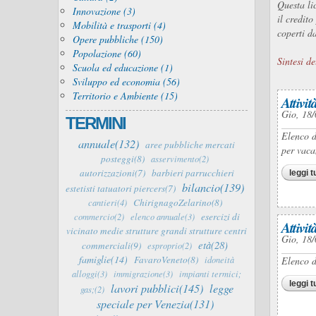
Questa li
Innovazione (3)
il credit
Mobilità e trasporti (4)
coperti da
Opere pubbliche (150)
Popolazione (60)
Sintesi de
Scuola ed educazione (1)
Sviluppo ed economia (56)
Territorio e Ambiente (15)
Attivit
Gio, 18/
TERMINI
Elenco d
annuale(132)
aree pubbliche mercati
per vaca
posteggi(8)
asservimento(2)
autorizzazioni(7)
barbieri parrucchieri
leggi t
bilancio(139)
estetisti tatuatori piercers(7)
ChirignagoZelarino(8)
cantieri(4)
esercizi di
commercio(2)
elenco annuale(3)
Attivit
vicinato medie strutture grandi strutture centri
Gio, 18/
età(28)
commerciali(9)
esproprio(2)
famiglie(14)
FavaroVeneto(8)
idoneità
Elenco d
alloggi(3)
immigrazione(3)
impianti termici;
leggi t
lavori pubblici(145)
legge
gas;(2)
speciale per Venezia(131)