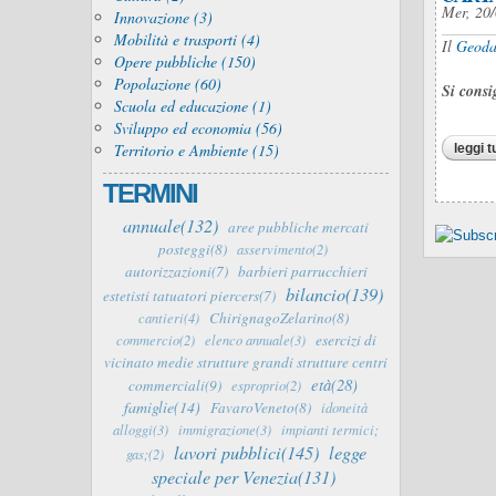
Mer, 20/
Innovazione (3)
Mobilità e trasporti (4)
Il
Geoda
Opere pubbliche (150)
Popolazione (60)
Si consi
Scuola ed educazione (1)
Sviluppo ed economia (56)
Territorio e Ambiente (15)
leggi t
TERMINI
annuale(132)
aree pubbliche mercati
posteggi(8)
asservimento(2)
autorizzazioni(7)
barbieri parrucchieri
bilancio(139)
estetisti tatuatori piercers(7)
ChirignagoZelarino(8)
cantieri(4)
esercizi di
commercio(2)
elenco annuale(3)
vicinato medie strutture grandi strutture centri
età(28)
commerciali(9)
esproprio(2)
famiglie(14)
FavaroVeneto(8)
idoneità
alloggi(3)
immigrazione(3)
impianti termici;
lavori pubblici(145)
legge
gas;(2)
speciale per Venezia(131)