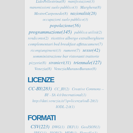
LidoPellestrina(8)
manifestazioni(3)
Marghera(8)
manomissioni suolo pubblico(3)
nazionalità(28)
MestreCarpenedo(8)
occupazioni suolo pubblico(3)
popolazione(56)
programmazione(145)
pubblica utilità(2)
ricettive albergo extralberghiere
rendiconto(2)
complementari bed breakfast affittacamere(7)
sesso(42)
rumore(7)
ricongiungimenti(3)
somministrazione bar ristoranti trattorie
triennale(127)
stranieri(31)
pizzerie(8)
Venezia(8)
VeneziaMuranoBurano(8)
LICENZE
CC-BY(283)
CC_BY(2)
Creative Commons --
BY - SA 4.0 International(1)
http://dati.venezia.it/?q=licenza/iodl-20(1)
IODL-2.0(1)
FORMATI
CSV(223)
DWG(1)
DXF(1)
GeoJSON(1)
JPEG(1)
JSON(2)
MDB(1)
Shapefile(1)