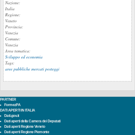
Nazione:
Italia
Regione:
Veneto
Provincia:
Venezia
Comune:
Venezia
Area tematica:
Sviluppo ed economia
Tags:
aree pubbliche mercati posteggi
PARTNER
FormezPA
DATI APERTI IN ITALIA
Dati.gov.it
Dati aperti della Camera dei Deputati
Dati aperti Regione Veneto
Dati aperti Regione Piemonte