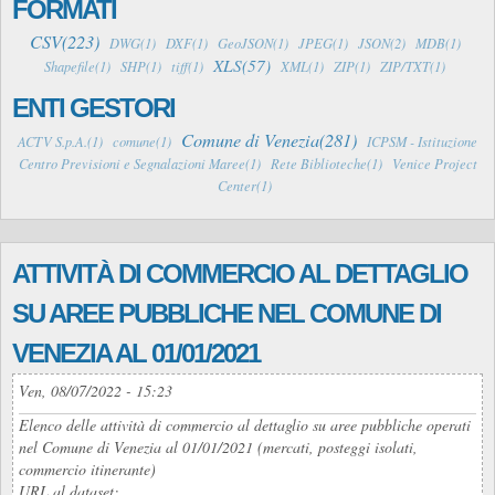
FORMATI
CSV(223)
DWG(1)
DXF(1)
GeoJSON(1)
JPEG(1)
JSON(2)
MDB(1)
XLS(57)
Shapefile(1)
SHP(1)
tiff(1)
XML(1)
ZIP(1)
ZIP/TXT(1)
ENTI GESTORI
Comune di Venezia(281)
ACTV S.p.A.(1)
comune(1)
ICPSM - Istituzione
Centro Previsioni e Segnalazioni Maree(1)
Rete Biblioteche(1)
Venice Project
Center(1)
ATTIVITÀ DI COMMERCIO AL DETTAGLIO
SU AREE PUBBLICHE NEL COMUNE DI
VENEZIA AL 01/01/2021
Ven, 08/07/2022 - 15:23
Elenco delle attività di commercio al dettaglio su aree pubbliche operati
nel Comune di Venezia al 01/01/2021 (mercati, posteggi isolati,
commercio itinerante)
URL al dataset: