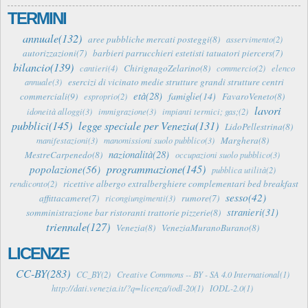
TERMINI
annuale(132)
aree pubbliche mercati posteggi(8)
asservimento(2)
autorizzazioni(7)
barbieri parrucchieri estetisti tatuatori piercers(7)
bilancio(139)
ChirignagoZelarino(8)
cantieri(4)
commercio(2)
elenco
esercizi di vicinato medie strutture grandi strutture centri
annuale(3)
età(28)
famiglie(14)
commerciali(9)
FavaroVeneto(8)
esproprio(2)
lavori
idoneità alloggi(3)
immigrazione(3)
impianti termici; gas;(2)
pubblici(145)
legge speciale per Venezia(131)
LidoPellestrina(8)
Marghera(8)
manifestazioni(3)
manomissioni suolo pubblico(3)
nazionalità(28)
MestreCarpenedo(8)
occupazioni suolo pubblico(3)
programmazione(145)
popolazione(56)
pubblica utilità(2)
ricettive albergo extralberghiere complementari bed breakfast
rendiconto(2)
sesso(42)
affittacamere(7)
rumore(7)
ricongiungimenti(3)
stranieri(31)
somministrazione bar ristoranti trattorie pizzerie(8)
triennale(127)
Venezia(8)
VeneziaMuranoBurano(8)
LICENZE
CC-BY(283)
CC_BY(2)
Creative Commons -- BY - SA 4.0 International(1)
http://dati.venezia.it/?q=licenza/iodl-20(1)
IODL-2.0(1)