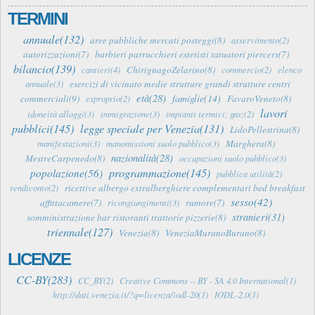
TERMINI
annuale(132)
aree pubbliche mercati posteggi(8)
asservimento(2)
autorizzazioni(7)
barbieri parrucchieri estetisti tatuatori piercers(7)
bilancio(139)
ChirignagoZelarino(8)
cantieri(4)
commercio(2)
elenco
esercizi di vicinato medie strutture grandi strutture centri
annuale(3)
età(28)
famiglie(14)
commerciali(9)
FavaroVeneto(8)
esproprio(2)
lavori
idoneità alloggi(3)
immigrazione(3)
impianti termici; gas;(2)
pubblici(145)
legge speciale per Venezia(131)
LidoPellestrina(8)
Marghera(8)
manifestazioni(3)
manomissioni suolo pubblico(3)
nazionalità(28)
MestreCarpenedo(8)
occupazioni suolo pubblico(3)
programmazione(145)
popolazione(56)
pubblica utilità(2)
ricettive albergo extralberghiere complementari bed breakfast
rendiconto(2)
sesso(42)
affittacamere(7)
rumore(7)
ricongiungimenti(3)
stranieri(31)
somministrazione bar ristoranti trattorie pizzerie(8)
triennale(127)
Venezia(8)
VeneziaMuranoBurano(8)
LICENZE
CC-BY(283)
CC_BY(2)
Creative Commons -- BY - SA 4.0 International(1)
http://dati.venezia.it/?q=licenza/iodl-20(1)
IODL-2.0(1)