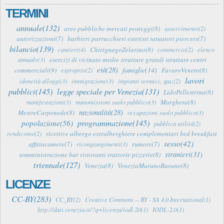
TERMINI
annuale(132)
aree pubbliche mercati posteggi(8)
asservimento(2)
autorizzazioni(7)
barbieri parrucchieri estetisti tatuatori piercers(7)
bilancio(139)
ChirignagoZelarino(8)
cantieri(4)
commercio(2)
elenco
esercizi di vicinato medie strutture grandi strutture centri
annuale(3)
età(28)
famiglie(14)
commerciali(9)
FavaroVeneto(8)
esproprio(2)
lavori
idoneità alloggi(3)
immigrazione(3)
impianti termici; gas;(2)
pubblici(145)
legge speciale per Venezia(131)
LidoPellestrina(8)
Marghera(8)
manifestazioni(3)
manomissioni suolo pubblico(3)
nazionalità(28)
MestreCarpenedo(8)
occupazioni suolo pubblico(3)
programmazione(145)
popolazione(56)
pubblica utilità(2)
ricettive albergo extralberghiere complementari bed breakfast
rendiconto(2)
sesso(42)
affittacamere(7)
rumore(7)
ricongiungimenti(3)
stranieri(31)
somministrazione bar ristoranti trattorie pizzerie(8)
triennale(127)
Venezia(8)
VeneziaMuranoBurano(8)
LICENZE
CC-BY(283)
CC_BY(2)
Creative Commons -- BY - SA 4.0 International(1)
http://dati.venezia.it/?q=licenza/iodl-20(1)
IODL-2.0(1)