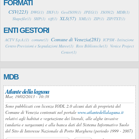
FORMATI
CSV(223)
DWG(1)
DXF(1)
GeoJSON(1)
JPEG(1)
JSON(2)
MDB(1)
XLS(57)
Shapefile(1)
SHP(1)
tiff(1)
XML(1)
ZIP(1)
ZIP/TXT(1)
ENTI GESTORI
Comune di Venezia(281)
ACTV S.p.A.(1)
comune(1)
ICPSM - Istituzione
Centro Previsioni e Segnalazioni Maree(1)
Rete Biblioteche(1)
Venice Project
Center(1)
MDB
Atlante della laguna
Mar, 19/02/2013 - 10:38
Sono pubblicati con licenza IODL 2.0 alcuni dati di proprietà del
Comune di Venezia contenuti nel portale
www.atlantedellalaguna.it
relativi agli habitat e vegetazione dei litorali, alle alghe invasive
(undaria e sargassum) e alla banca dati del Sistema Informativo Suolo
del Sito di Interesse Nazionale di Porto Marghera (periodo 1999 - 2007)