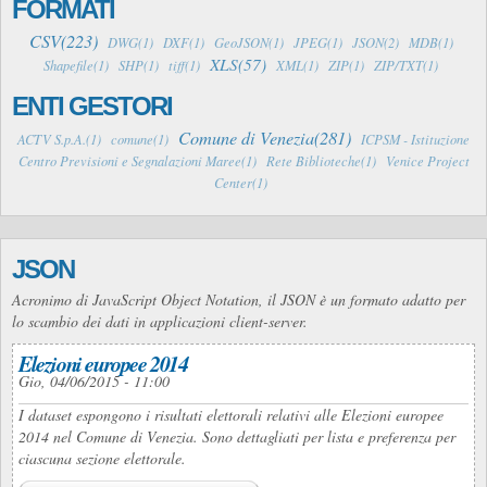
FORMATI
CSV(223)
DWG(1)
DXF(1)
GeoJSON(1)
JPEG(1)
JSON(2)
MDB(1)
XLS(57)
Shapefile(1)
SHP(1)
tiff(1)
XML(1)
ZIP(1)
ZIP/TXT(1)
ENTI GESTORI
Comune di Venezia(281)
ACTV S.p.A.(1)
comune(1)
ICPSM - Istituzione
Centro Previsioni e Segnalazioni Maree(1)
Rete Biblioteche(1)
Venice Project
Center(1)
JSON
Acronimo di JavaScript Object Notation, il JSON è un formato adatto per
lo scambio dei dati in applicazioni client-server.
Elezioni europee 2014
Gio, 04/06/2015 - 11:00
I dataset espongono i risultati elettorali relativi alle Elezioni europee
2014 nel Comune di Venezia. Sono dettagliati per lista e preferenza per
ciascuna sezione elettorale.