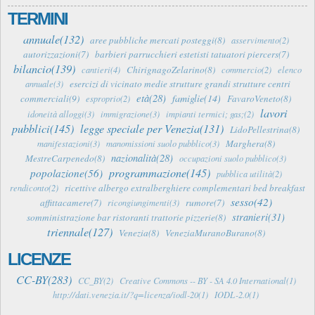
TERMINI
annuale(132)
aree pubbliche mercati posteggi(8)
asservimento(2)
autorizzazioni(7)
barbieri parrucchieri estetisti tatuatori piercers(7)
bilancio(139)
ChirignagoZelarino(8)
cantieri(4)
commercio(2)
elenco
esercizi di vicinato medie strutture grandi strutture centri
annuale(3)
età(28)
famiglie(14)
commerciali(9)
FavaroVeneto(8)
esproprio(2)
lavori
idoneità alloggi(3)
immigrazione(3)
impianti termici; gas;(2)
pubblici(145)
legge speciale per Venezia(131)
LidoPellestrina(8)
Marghera(8)
manifestazioni(3)
manomissioni suolo pubblico(3)
nazionalità(28)
MestreCarpenedo(8)
occupazioni suolo pubblico(3)
programmazione(145)
popolazione(56)
pubblica utilità(2)
ricettive albergo extralberghiere complementari bed breakfast
rendiconto(2)
sesso(42)
affittacamere(7)
rumore(7)
ricongiungimenti(3)
stranieri(31)
somministrazione bar ristoranti trattorie pizzerie(8)
triennale(127)
Venezia(8)
VeneziaMuranoBurano(8)
LICENZE
CC-BY(283)
CC_BY(2)
Creative Commons -- BY - SA 4.0 International(1)
http://dati.venezia.it/?q=licenza/iodl-20(1)
IODL-2.0(1)