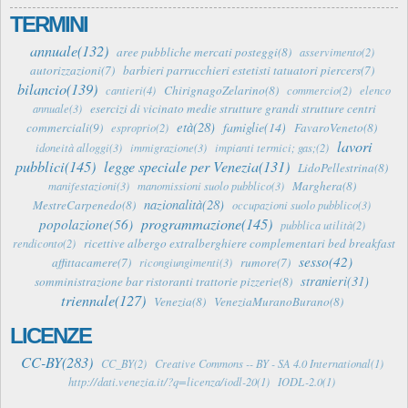
TERMINI
annuale(132)
aree pubbliche mercati posteggi(8)
asservimento(2)
autorizzazioni(7)
barbieri parrucchieri estetisti tatuatori piercers(7)
bilancio(139)
ChirignagoZelarino(8)
cantieri(4)
commercio(2)
elenco
esercizi di vicinato medie strutture grandi strutture centri
annuale(3)
età(28)
famiglie(14)
commerciali(9)
FavaroVeneto(8)
esproprio(2)
lavori
idoneità alloggi(3)
immigrazione(3)
impianti termici; gas;(2)
pubblici(145)
legge speciale per Venezia(131)
LidoPellestrina(8)
Marghera(8)
manifestazioni(3)
manomissioni suolo pubblico(3)
nazionalità(28)
MestreCarpenedo(8)
occupazioni suolo pubblico(3)
programmazione(145)
popolazione(56)
pubblica utilità(2)
ricettive albergo extralberghiere complementari bed breakfast
rendiconto(2)
sesso(42)
affittacamere(7)
rumore(7)
ricongiungimenti(3)
stranieri(31)
somministrazione bar ristoranti trattorie pizzerie(8)
triennale(127)
Venezia(8)
VeneziaMuranoBurano(8)
LICENZE
CC-BY(283)
CC_BY(2)
Creative Commons -- BY - SA 4.0 International(1)
http://dati.venezia.it/?q=licenza/iodl-20(1)
IODL-2.0(1)