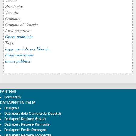
Veneto
Provincia:
Venezia
Comune:
Comune di Venezia
Area tematica:
Opere pubbliche
Tags:
legge speciale per Venezia
programmazione
lavori pubblici
PARTNER
FormezPA
DATI APERTI IN ITALIA
Dati.gov.it
Dati aperti della Camera dei Deputati
Dati aperti Regione Veneto
Dati aperti Regione Piemonte
Dati aperti Emilia Romagna
Dati aperti Regione Lombardia