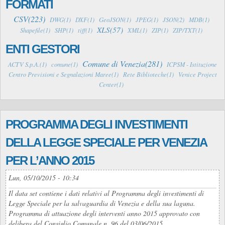
FORMATI
CSV(223)
DWG(1)
DXF(1)
GeoJSON(1)
JPEG(1)
JSON(2)
MDB(1)
XLS(57)
Shapefile(1)
SHP(1)
tiff(1)
XML(1)
ZIP(1)
ZIP/TXT(1)
ENTI GESTORI
Comune di Venezia(281)
ACTV S.p.A.(1)
comune(1)
ICPSM - Istituzione
Centro Previsioni e Segnalazioni Maree(1)
Rete Biblioteche(1)
Venice Project
Center(1)
PROGRAMMA DEGLI INVESTIMENTI
DELLA LEGGE SPECIALE PER VENEZIA
PER L’ANNO 2015
Lun, 05/10/2015 - 10:34
Il data set contiene i dati relativi al Programma degli investimenti di
Legge Speciale per la salvaguardia di Venezia e della sua laguna.
Programma di attuazione degli interventi anno 2015 approvato con
delibera del Consiglio Comunale n. 96 del 03/06/2015.