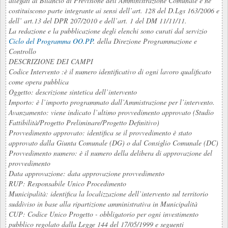
allegati al Bilancio di Previsione dell’Amministrazione Comunale e ne
costituiscono parte integrante ai sensi dell’art. 128 del D.Lgs 163/2006 e
dell’ art.13 del DPR 207/2010 e dell’art. 1 del DM 11/11/11.
La redazione e la pubblicazione degli elenchi sono curati dal servizio
Ciclo del Programma OO.PP
. della Direzione Programmazione e
Controllo
DESCRIZIONE DEI CAMPI
Codice Intervento :è il numero identificativo di ogni lavoro qualificato
come opera pubblica
Oggetto: descrizione sintetica dell’intervento
Importo: è l’importo programmato dall’Ammistrazione per l’intervento.
Avanzamento: viene indicato l’ultimo provvedimento approvato (Studio
Fattibilità/Progetto Preliminare/Progetto Definitivo)
Provvedimento approvato: identifica se il provvedimento è stato
approvato dalla Giunta Comunale (DG) o dal Consiglio Comunale (DC)
Provvedimento numero: è il numero della delibera di approvazione del
provvedimento
Data approvazione: data approvazione provvedimento
RUP: Responsabile Unico Procedimento
Municipalità: identifica la localizzazione dell’intervento sul territorio
suddiviso in base alla ripartizione amministrativa in Municipalità
CUP: Codice Unico Progetto - obbligatorio per ogni investimento
pubblico regolato dalla Legge 144 del 17/05/1999 e seguenti