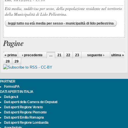
Età media, suddivisa per sesso, della popolazione residente nel territorio
della Municipalità di Lido Pellestrina.
leggi tutto
su età media per sesso - municipalità di lido pellestrina
Pagine
« prima
‹ precedente
…
21
22
23
24
seguente ›
25
26
27
ultima »
28
29
PARTNER
FormezPA
DATI APERTI IN ITALIA
Dati.gov.it
Dati aperti della Camera dei Deputati
Dati aperti Regione Veneto
Dati aperti Regione Piemonte
Dati aperti Emilia Romagna
Dati aperti Regione Lombardia
Appsforitaly