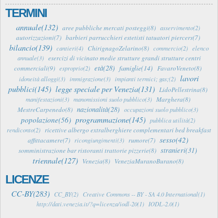
TERMINI
annuale(132)
aree pubbliche mercati posteggi(8)
asservimento(2)
autorizzazioni(7)
barbieri parrucchieri estetisti tatuatori piercers(7)
bilancio(139)
ChirignagoZelarino(8)
cantieri(4)
commercio(2)
elenco
esercizi di vicinato medie strutture grandi strutture centri
annuale(3)
età(28)
famiglie(14)
commerciali(9)
FavaroVeneto(8)
esproprio(2)
lavori
idoneità alloggi(3)
immigrazione(3)
impianti termici; gas;(2)
pubblici(145)
legge speciale per Venezia(131)
LidoPellestrina(8)
Marghera(8)
manifestazioni(3)
manomissioni suolo pubblico(3)
nazionalità(28)
MestreCarpenedo(8)
occupazioni suolo pubblico(3)
programmazione(145)
popolazione(56)
pubblica utilità(2)
ricettive albergo extralberghiere complementari bed breakfast
rendiconto(2)
sesso(42)
affittacamere(7)
rumore(7)
ricongiungimenti(3)
stranieri(31)
somministrazione bar ristoranti trattorie pizzerie(8)
triennale(127)
Venezia(8)
VeneziaMuranoBurano(8)
LICENZE
CC-BY(283)
CC_BY(2)
Creative Commons -- BY - SA 4.0 International(1)
http://dati.venezia.it/?q=licenza/iodl-20(1)
IODL-2.0(1)