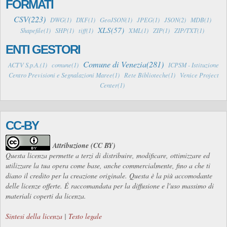
FORMATI
CSV(223)
DWG(1)
DXF(1)
GeoJSON(1)
JPEG(1)
JSON(2)
MDB(1)
XLS(57)
Shapefile(1)
SHP(1)
tiff(1)
XML(1)
ZIP(1)
ZIP/TXT(1)
ENTI GESTORI
Comune di Venezia(281)
ACTV S.p.A.(1)
comune(1)
ICPSM - Istituzione
Centro Previsioni e Segnalazioni Maree(1)
Rete Biblioteche(1)
Venice Project
Center(1)
CC-BY
Attribuzione (CC BY)
Questa licenza permette a terzi di distribuire, modificare, ottimizzare ed
utilizzare la tua opera come base, anche commercialmente, fino a che ti
diano il credito per la creazione originale. Questa è la più accomodante
delle licenze offerte. É raccomandata per la diffusione e l'uso massimo di
materiali coperti da licenza.
Sintesi della licenza
|
Testo legale