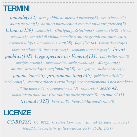
TERMINI
annuale(132)
aree pubbliche mercati posteggi(8)
asservimento(2)
autorizzazioni(7)
barbieri parrucchieri estetisti tatuatori piercers(7)
bilancio(139)
ChirignagoZelarino(8)
cantieri(4)
commercio(2)
elenco
esercizi di vicinato medie strutture grandi strutture centri
annuale(3)
età(28)
famiglie(14)
commerciali(9)
FavaroVeneto(8)
esproprio(2)
lavori
idoneità alloggi(3)
immigrazione(3)
impianti termici; gas;(2)
pubblici(145)
legge speciale per Venezia(131)
LidoPellestrina(8)
Marghera(8)
manifestazioni(3)
manomissioni suolo pubblico(3)
nazionalità(28)
MestreCarpenedo(8)
occupazioni suolo pubblico(3)
programmazione(145)
popolazione(56)
pubblica utilità(2)
ricettive albergo extralberghiere complementari bed breakfast
rendiconto(2)
sesso(42)
affittacamere(7)
rumore(7)
ricongiungimenti(3)
stranieri(31)
somministrazione bar ristoranti trattorie pizzerie(8)
triennale(127)
Venezia(8)
VeneziaMuranoBurano(8)
LICENZE
CC-BY(283)
CC_BY(2)
Creative Commons -- BY - SA 4.0 International(1)
http://dati.venezia.it/?q=licenza/iodl-20(1)
IODL-2.0(1)